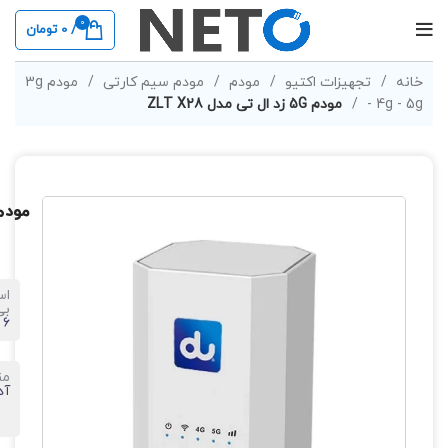
0
/
0
تومان
خانه
تجهیزات اکتیو
مودم
مودم سیم کارتی
مودم 3g
- 4g - 5g
مودم 5G زد ال تی مدل ZLT X28
مودم 5G زد ال تی مدل
اس
بی
 ۶
من
آد