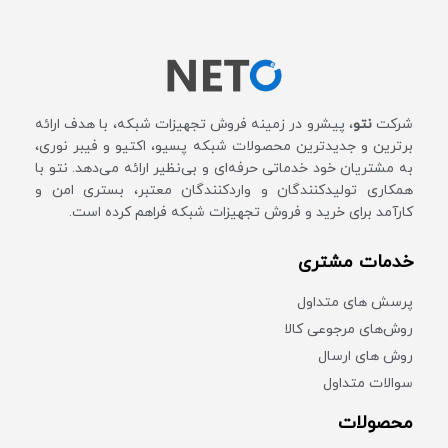
استانداردهای بی‌ سیم : IEEE
802.11ac/n/a 5GHz, IEEE
802.11b/g/n 2.4GHz
منبع تغذیه : آداپتور خارجی 12
ولت/1 آمپر
شرکت
نتو
، پیشرو در زمینه فروش تجهیزات شبکه، با هدف ارائه
برترین و جدیدترین محصولات شبکه پسیو، اکتیو و فیبر نوری،
به مشتریان خود خدماتی حرفه‌ای و بی‌نظیر ارائه می‌دهد. نتو با
همکاری تولیدکنندگان و واردکنندگان معتبر، بستری امن و
کارآمد برای خرید و فروش تجهیزات شبکه فراهم کرده است.
خدمات مشتری
پرسش های متداول
روش‌های مرجوعی کالا
روش های ارسال
سوالات متداول
محصولات