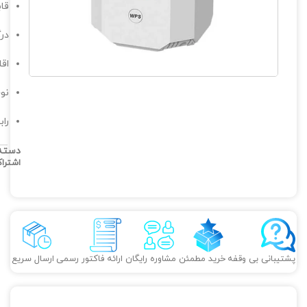
قاب
درگا
اقل
نوع ا
رابط‌ها: AN/LAN
دسته
اشترا
پشتیبانی بی وقفه
خرید مطمئن
مشاوره رایگان
ارائه فاکتور رسمی
ارسال سریع