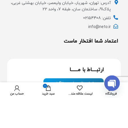
آدرس: تهران، شهریار، خیابان ولیعصر، خیابان بهشتی غربی،
پلاک91، ساختمان سان، طبقه 7، واحد 22
تلفن: 02154408
info@neto.ir
اعتماد شما افتخار ماست
ارتبــــاط با مــــــا
ارسال پیام در تلگرام
0
OPEN
فروشگاه
لیست علاقه مندی ها
سبد خرید
حساب من
ارسال پیام در واتس آپ
CHATY
از جدیدترین تخفیف ها با خبر شوید:
عضویت