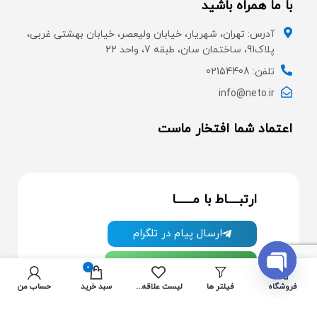
با ما همراه باشید
آدرس: تهران، شهریار، خیابان ولیعصر، خیابان بهشتی غربی،
پلاک91، ساختمان سان، طبقه 7، واحد 22
تلفن: 02154408
info@neto.ir
اعتماد شما افتخار ماست
ارتبــــاط با مــــــا
ارسال پیام در تلگرام
ارسال پیام در واتس آپ
0
OPEN
فروشگاه
فیلتر ها
لیست علاقه مندی ها
سبد خرید
حساب من
از جدیدترین تخفیف ها با خبر شوید:
CHATY