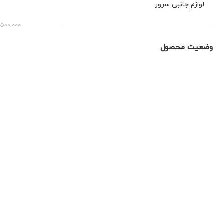
لوازم جانبی سرور
,500,000
وضعیت محصول
در حراج
موجود
برترین محصولات
کابل شبکه رپیتون CAT6 UTP برند
SUNNET بسته 305 متری
تماس بگیرید
مودم 4G LTE قابل حمل زد تی ای
مدل K10