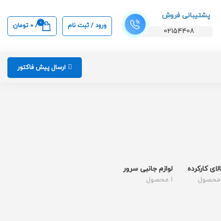
پشتیبانی فروش
0
ورود / ثبت نام
/
0
تومان
02154408
ارسال پیش فاکتور
لای کارکرده
لوازم جانبی سرور
1 محصول