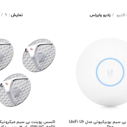
اکتیو
رادیو وایرلس
نمایش
9
اکسس پوینت بی سیم یوبیکیوتی مدل UniFi U6