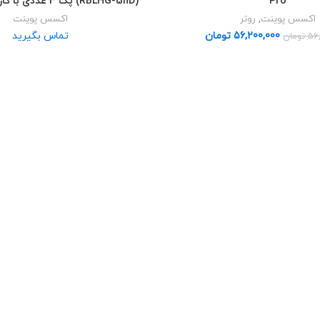
Pro
(RBLHG-5nD) پک 3 عددی با گارانتی سان نت
اکسس پوینت
,
روتر
اکسس پوینت
56,200,000
تومان
تماس بگیرید
56
تومان