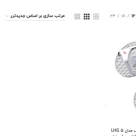
24
18
12
اکسس پوینت بی سیم میکروتیک مدل LHG 5