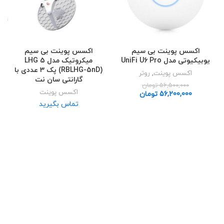
اکسس پوینت بی سیم
اکسس پوینت بی سیم
یوبیکیوتی مدل UniFi U6 Pro
میکروتیک مدل LHG 5
(RBLHG-5nD) پک 3 عددی با
اکسس پوینت
,
روتر
گارانتی سان نت
56,500,000
تومان
اکسس پوینت
56,200,000
تومان
تماس بگیرید