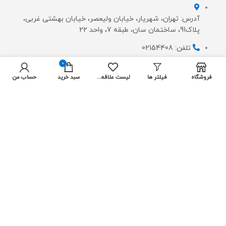
آدرس: تهران، شهریار، خیابان ولیعصر، خیابان بهشتی غربی،
پلاک91، ساختمان سان، طبقه 7، واحد 22
تلفن: 02154408
0
info@neto.ir
فروشگاه
فیلتر ها
لیست علاقه مندی ها
سبد خرید
حساب من
اعتماد شما افتخار ماست
ارتبــــاط با مــــــا
ارسال پیام در تلگرام
ارسال پیام در واتس آپ
از جدیدترین تخفیف ها با خبر شوید: