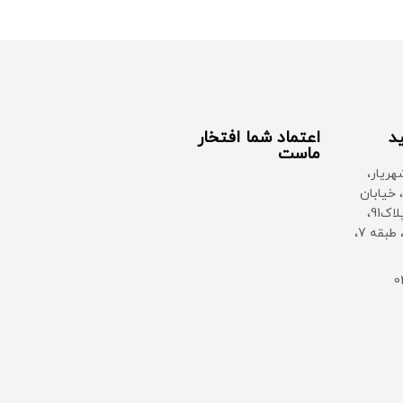
ید
اعتماد شما افتخار
ماست
هریار،
 خیابان
بهشتی غربی، پلاک91،
ساختمان سان، طبقه 7،