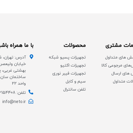
ات مشتری
محصولات
با ما همراه باش
ش های متداول
تجهیزات پسیو شبکه
آدرس: تهران، ش
خیابان ولیعصر،
های مرجوعی کالا
تجهیزات اکتیو
های ارسال
تجهیزات فیبر نوری
ات متداول
سیم و کابل
واحد 22
تلفن سانترال
تلفن: 02154408
info@neto.ir