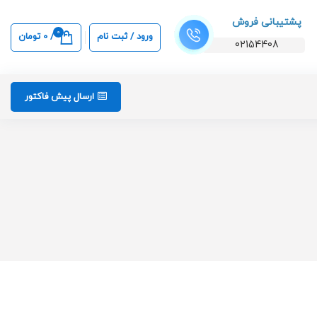
پشتیبانی فروش
0
ورود / ثبت نام
/
0
تومان
02154408
ارسال پیش فاکتور