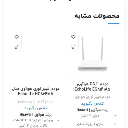
محصولات مشابه
مودم ONT هوآوی
مودم فیبر نوری هوآوی مدل
EchoLife EG8141A5
45
Echolife HG8245A
مودم فیبر نوری هواوی
مودم فیبر نوری هواوی
تماس بگیرید
تماس بگیرید
برند:
هوآوی | Huawei
برند:
هوآوی | Huawei
دارای 2 آنتن
بر
ورودی آداپتور: 11 تا 14 ولت
دارای 1 پورت تلفن
DC با جریان 2 آمپر