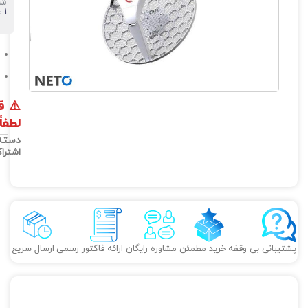
شبک
1 عدد
⚠️
ق
لطفا
دسته
اشترا
پشتیبانی بی وقفه
خرید مطمئن
مشاوره رایگان
ارائه فاکتور رسمی
ارسال سریع