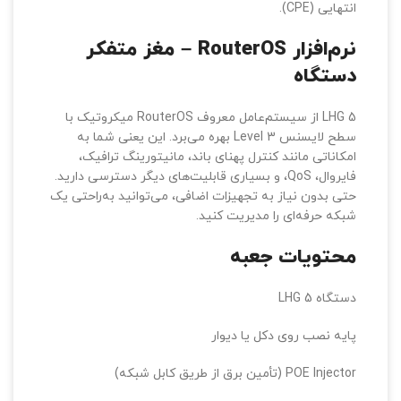
ارائه‌دهندگان خدمات اینترنت (ISPها) برای نصب در نقاط
انتهایی (CPE).
نرم‌افزار RouterOS – مغز متفکر
دستگاه
LHG 5 از سیستم‌عامل معروف RouterOS میکروتیک با
سطح لایسنس Level 3 بهره می‌برد. این یعنی شما به
امکاناتی مانند کنترل پهنای باند، مانیتورینگ ترافیک،
فایروال، QoS، و بسیاری قابلیت‌های دیگر دسترسی دارید.
حتی بدون نیاز به تجهیزات اضافی، می‌توانید به‌راحتی یک
شبکه حرفه‌ای را مدیریت کنید.
محتویات جعبه
دستگاه LHG 5
پایه نصب روی دکل یا دیوار