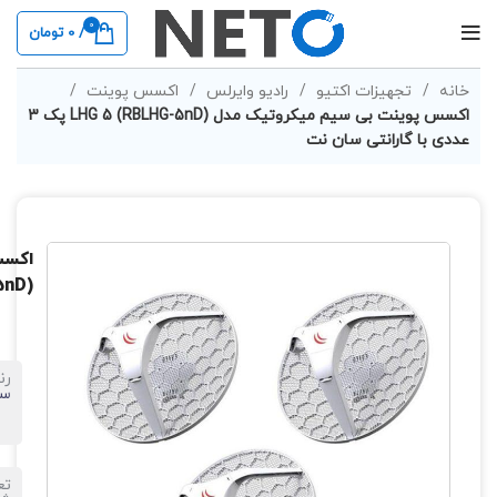
0
/
0
تومان
خانه
تجهیزات اکتیو
رادیو وایرلس
اکسس پوینت
اکسس پوینت بی سیم میکروتیک مدل LHG 5 (RBLHG-5nD) پک 3
عددی با گارانتی سان نت
(RBLHG-5nD) 
رن
سف
تع