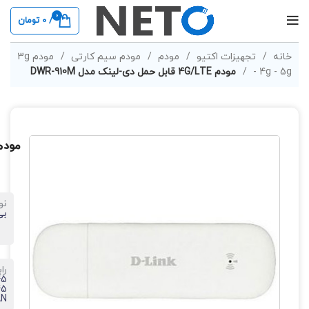
0
/
0
تومان
خانه
تجهیزات اکتیو
مودم
مودم سیم کارتی
مودم 3g
- 4g - 5g
مودم 4G/LTE قابل حمل دی-لینک مدل DWR-910M
مودم 4G/LTE قابل حمل دی-لینک م
نو
بی
را
45
45
AN