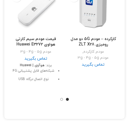
کارکرده – مودم 5G دو مدل
قیمت مودم سیم کارتی
رومیزی ZLT X28
هواوی Huawei E3272
مودم کارکرده
,
مودم 3g - 4g - 5g
مودم 3g - 4g - 5g
تماس بگیرید
تماس بگیرید
برند:
هوآوی | Huawei
شبکه‌های قابل پشتیبانی:4G
نوع اتصال:درگاه USB
رابط‌ها:شیار کارت حافظه
MicroSD، پورت USB
قابلیت پشتیبانی از SMS:دارد
نشانگر LED:دارد