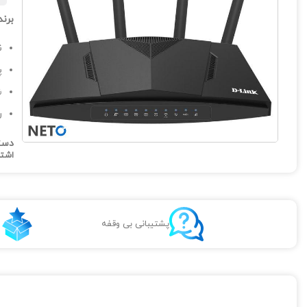
برند
نش
پو
ش
ر
دست
اشتر
پشتیبانی بی وقفه