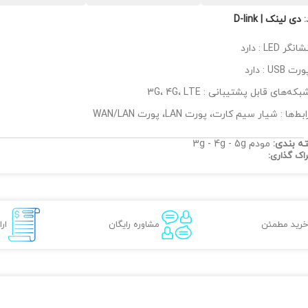
:
دی لینک | D-link
انگر LED : دارد
رت USB : دارد
بکه‌های قابل پشتیبانی : 3G، 4G، LTE
ابط‌ها : شیار سیم کارت، پورت LAN، پورت WAN/LAN
ه بندی:
مودم 3g - 4g - 5g
اک گذاری:
خرید مطمئن
مشاوره رایگان
ار