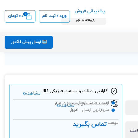
پشتیبانی فروش
0
ورود / ثبت نام
/
0
تومان
02154408
ارسال پیش فاکتور
گارانتی اصالت و سلامت فیزیکی کالا
مشاهده
زمان و هزینه ارسال:
وضعیت محصول:
موجود در انبار
مشاهده
سریع‌ترین ارسال:
امروز
قیمت:
تماس بگیرید
امت