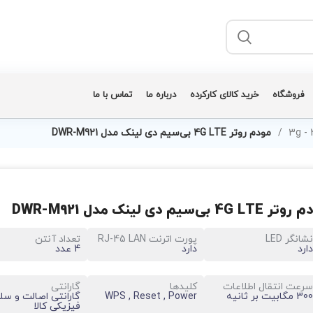
فروشگاه
خرید کالای کارکرده
درباره ما
تماس با ما
مودم روتر 4G LTE بی‌سیم دی لینک مدل DWR-M921
4G LTE بی‌سیم دی لینک مدل DWR-M921
نشانگر LED
پورت اترنت RJ-45 LAN
تعداد آنتن
دارد
دارد
4 عدد
سرعت انتقال اطلاعات
کلیدها
گارانتی
300 مگابیت بر ثانیه
WPS , Reset , Power
گارانتی اصالت و سل
فیزیکی کالا