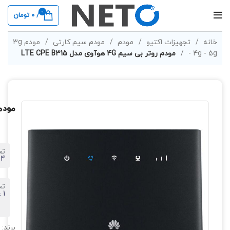
0
/
0
تومان
خانه
تجهیزات اکتیو
مودم
مودم سیم کارتی
مودم 3g
- 4g - 5g
مودم روتر بی سیم 4G هوآوی مدل LTE CPE B315
مودم روتر 
تع
4 پورت
تع
1 عدد
برند: