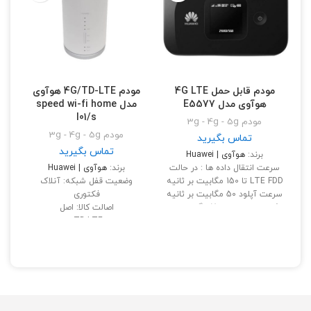
مودم قابل حمل 4G LTE
مودم 4G/TD-LTE هوآوی
هوآوی مدل E5577
مدل speed wi-fi home
l01/s
مودم 3g - 4g - 5g
مودم 3g - 4g - 5g
تماس بگیرید
تماس بگیرید
برند:
هوآوی | Huawei
سرعت انتقال داده‌ ها : در حالت
برند:
هوآوی | Huawei
LTE FDD تا 150 مگابیت بر ثانیه
وضعیت قفل شبکه:
آنلاک
سرعت آپلود 50 مگابیت بر ثانیه
فکتوری
/ سرعت دانلود 150 مگابیت بر
اصالت کالا:
اصل
ثانیه
نوع:
مودم TD-LTE, مودم روتر,
مودم ثابت سیم کارتی
حداکثر کاربر قابل پشتیبانی : 16
نوع رابط:
اتصال بی‌سیم (Wi-Fi),
کاربر
اتصال سیمی (LAN), پورت USB,
شیار سیم کارت
محدوده فرکانس : 2.4-5
نوع اتصال:
بی سیم و باسیم
گیگاهرتز
نشانگر LED:
دارد
شبکه‌ های قابل پشتیبانی :