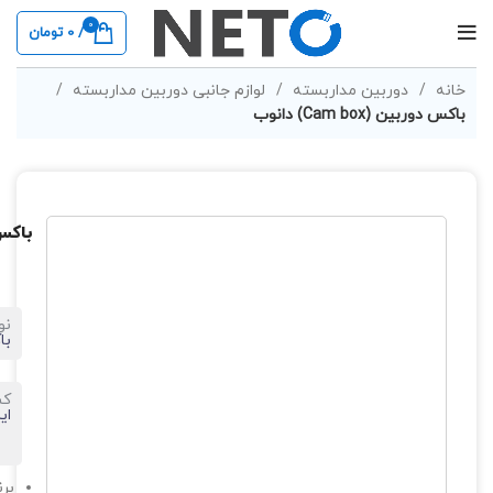
0
/
0
تومان
خانه
دوربین مداربسته
لوازم جانبی دوربین مداربسته
باکس دوربین (Cam box) دانوب
باکس دور
نو
با
کش
ای
برن