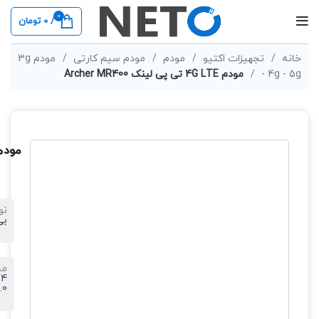
0
/
0
تومان
خانه
تجهیزات اکتیو
مودم
مودم سیم کارتی
مودم 3g
- 4g - 5g
مودم 4G LTE تی پی لینک Archer MR400
مودم 4G LTE تی پی لینک 00
نو
بی
مح
5.0 گیگ