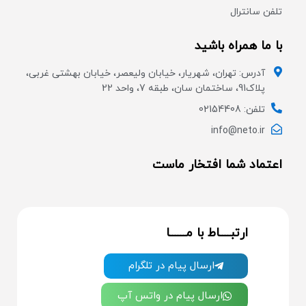
تلفن سانترال
با ما همراه باشید
آدرس: تهران، شهریار، خیابان ولیعصر، خیابان بهشتی غربی،
پلاک91، ساختمان سان، طبقه 7، واحد 22
تلفن: 02154408
info@neto.ir
اعتماد شما افتخار ماست
ارتبــــاط با مــــــا
ارسال پیام در تلگرام
ارسال پیام در واتس آپ