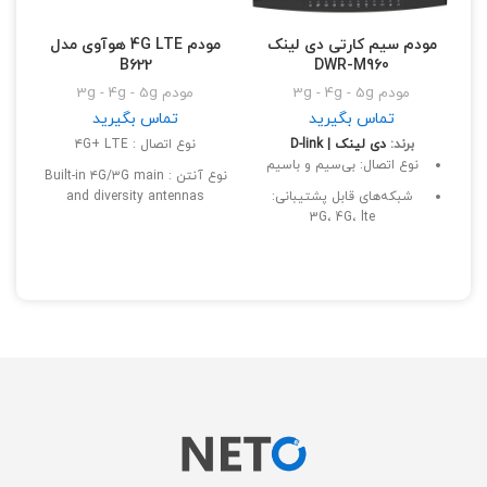
مودم سیم کارتی دی لینک
مودم 4G LTE هوآوی مدل
B622
DWR-M960
مودم 3g - 4g - 5g
مودم 3g - 4g - 5g
تماس بگیرید
تماس بگیرید
برند:
دی لینک | D-link
نوع اتصال : ۴G+ LTE
نوع اتصال: بی‌سیم و باسیم
ن
نوع آنتن : Built-in ۴G/۳G main
شبکه‌های قابل پشتیبانی:
and diversity antennas
3G، 4G، lte
رابط‌ ها : RJ-۴۵ LAN / شیار سیم
س
رابط‌ها: شیار سیم کارت، پورت
کارت
د
USB، پورت RJ-45 LAN،
حداکثر کاربر قابل پشتیبانی : ۶۴
پورت RJ-45 WAN/LAN،
کاربر
اتصال بی‌سیم (Wi-Fi)
منبع تغذیه : اتصال به برق
نشانگر LED: دارد
شهری
ش
صفحه نمایش: ندارد
باتری: ندارد