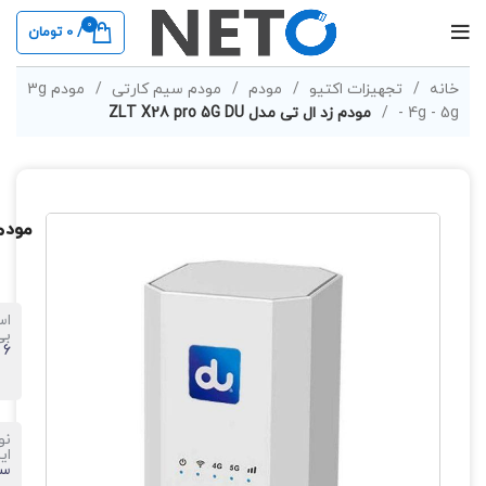
0
/
0
تومان
خانه
تجهیزات اکتیو
مودم
مودم سیم کارتی
مودم 3g
- 4g - 5g
مودم زد ال تی مدل ZLT X28 pro 5G DU
مودم زد 
اس
بی
 6
نو
ای
سی