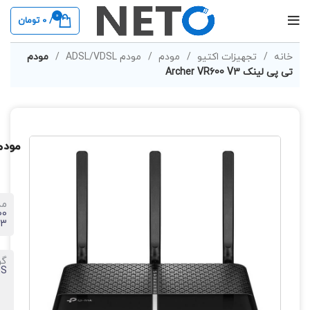
0
/
0
تومان
خانه
تجهیزات اکتیو
مودم
مودم ADSL/VDSL
مودم
تی پی لینک Archer VR600 V3
مودم تی 
مد
00
V3
گو
HS