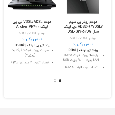
مودم روتر بی سیم
مودم VDSL/ADSL تی پی
ADSL2+/VDSL2 دی لینک
لینک Archer VR400
مدل DSL-G2452DG
مودم ADSL/VDSL
مودم ADSL/VDSL
تماس بگیرید
تماس بگیرید
برند:
تی‌ پی لینک | TP-Link
برند: دی لینک | D-link
سرعت پورت شبکه: گیگابیت
رابط‌‌ها: پورت اترنت RJ-45
(ورژن3)
LAN پورت RJ-11 پورت USB
تعداد آنتن: 3 عدد (ورژن2) /
تعداد پورت اترنت RJ-45:
2 عدد (ورژن3)
چهار عدد
دارای دکمه پاور (ورژن2)
فرکانس قابل پشتیبانی: 2.4
فرکانس قابل پشتیبانی: 2.4
گیگاهرتز
گیگاهرتز و 5 گیگاهرتز
تعداد آنتن: دو عدد
تعداد پورت USB: یک عدد
برای دانگل 4G