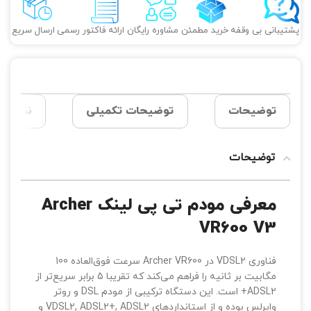
پشتیبانی بی وقفه
خرید مطمئن
مشاوره رایگان
ارائه فاکتور رسمی
ارسال سریع
توضیحات
توضیحات تکمیلی
نظرات (0
توضیحات
معرفی مودم تی پی لینک Archer
VR600 V3
فناوری VDSL2 در Archer VR600 سرعت فوق‌العاده 100
مگابیت بر ثانیه را فراهم می‌کند که تقریبا 5 برابر سریع‌تر از
ADSL2+ است. این دستگاه ترکیبی از مودم DSL و روتر
وایرلس بوده و از استانداردهای VDSL2, ADSL2+, ADSL2 و