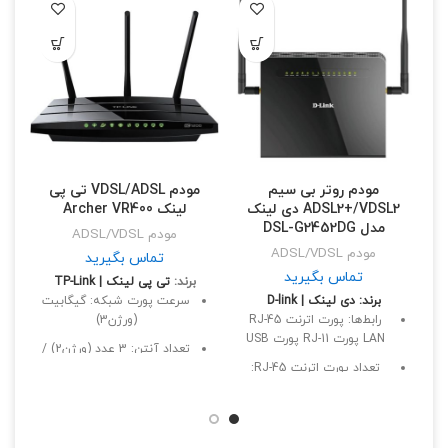
مودم روتر بی سیم
مودم VDSL/ADSL تی پی
ADSL2+/VDSL2 دی لینک
لینک Archer VR400
مدل DSL-G2452DG
مودم ADSL/VDSL
مودم ADSL/VDSL
تماس بگیرید
تماس بگیرید
برند:
تی‌ پی لینک | TP-Link
برند: دی لینک | D-link
سرعت پورت شبکه: گیگابیت
رابط‌‌ها: پورت اترنت RJ-45
(ورژن3)
LAN پورت RJ-11 پورت USB
تعداد آنتن: 3 عدد (ورژن2) /
تعداد پورت اترنت RJ-45:
2 عدد (ورژن3)
مح
چهار عدد
دارای دکمه پاور (ورژن2)
فرکانس قابل پشتیبانی: 2.4
فرکانس قابل پشتیبانی: 2.4
گیگاهرتز
گیگاهرتز و 5 گیگاهرتز