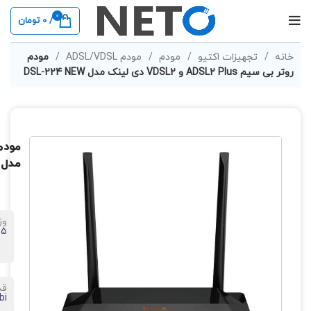
0
/
0
تومان
خانه
تجهیزات اکتیو
مودم
مودم ADSL/VDSL
مودم
روتر بی سیم ADSL2 Plus و VDSL2 دی لینک مدل DSL-224 NEW
مدل SL-224 NEW
وز
۲۱۵ 
قد
bi