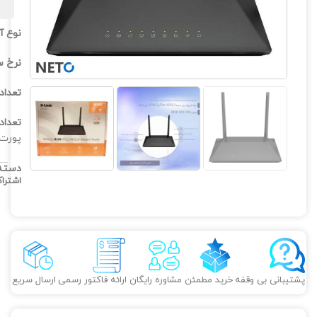
نوع آ
نرخ س
تعداد
تعداد
پورت RJ-11 / چهار عدد پورت اترنت
دسته
اشترا
پشتیبانی بی وقفه
خرید مطمئن
مشاوره رایگان
ارائه فاکتور رسمی
ارسال سریع