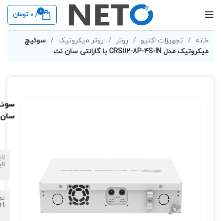
0
/
0
تومان
خانه
تجهیزات اکتیو
روتر
روتر میکروتیک
سوئیچ
میکروتیک مدل CRS112-8P-4S-IN با گارانتی سان نت
سان 
لا
لای
تع
rt