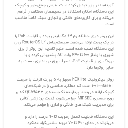
گزینه‌ها در بازار تبدیل کرده است. طراحی جمع‌وجور و کوچک
این دستگاه، امکان استفاده در محیط‌های مختلف را فراهم
می‌کند و برای کاربردهای خانگی و تجاری سبک کاملاً مناسب
است.
این روتر دارای حافظه رم 64 مگابایتی بوده و قابلیت PoE را
در یک پورت ارائه می‌دهد. سیستم‌عامل RouterOS L4 روی
این دستگاه نصب شده است. منبع تغذیه این روتر از برق
شهری با ولتاژ 100 تا 240 ولت AC پشتیبانی کرده و با
بهره‌گیری از قابلیت PoE، مصرف برق بهینه‌تری نسبت به
سایر روترها دارد.
روتر میکروتیک hEX lite مجهز به 5 پورت اترنت با سرعت
10/100BaseT است که عملکرد مناسبی را در شبکه‌های
کوچک ارائه می‌دهد. پردازنده تک‌هسته‌ای QCA9533 که بر
روی معماری MIPSBE اجرا می‌شود، قدرت پردازشی کافی
برای مدیریت شبکه‌های خانگی و اداری را فراهم می‌کند.
این دستگاه قابلیت تحمل رطوبت تا 90 درصد را دارد و
می‌تواند در دمای -40 تا 70 درجه سانتی‌گراد عملکرد