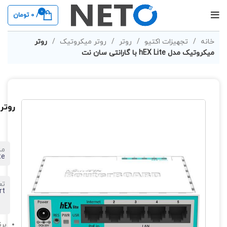
0
/
0
تومان
خانه
تجهیزات اکتیو
روتر
روتر میکروتیک
روتر
میکروتیک مدل hEX Lite با گارانتی سان نت
روتر میکرو
مد
te
تعداد
rt
برن