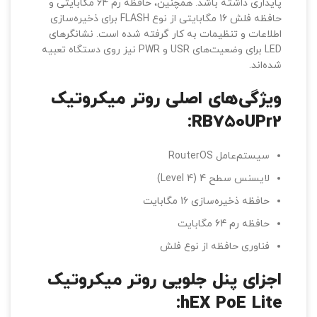
پایداری داشته باشد. همچنین، حافظه رم 64 مگابایتی و
حافظه فلش 16 مگابایتی از نوع FLASH برای ذخیره‌سازی
اطلاعات و تنظیمات به کار گرفته شده است. نشانگرهای
LED برای وضعیت‌های USR و PWR نیز روی دستگاه تعبیه
شده‌اند.
ویژگی‌های اصلی روتر میکروتیک
RB750UPr2:
سیستم‌عامل RouterOS
لایسنس سطح 4 (Level 4)
حافظه ذخیره‌سازی 16 مگابایت
حافظه رم 64 مگابایت
فناوری حافظه از نوع فلش
اجزای پنل جلویی روتر میکروتیک
hEX PoE Lite: