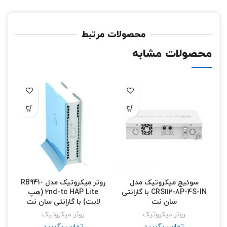
محصولات مرتبط
محصولات مشابه
سوئیچ میکروتیک مدل
روتر میکروتیک مدل RB941-
CRS112-8P-4S-IN با گارانتی
2nd-tc HAP Lite (هپ
سان نت
لایت) با گارانتی سان نت
روتر میکروتیک
روتر میکروتیک
تماس بگیرید
تماس بگیرید