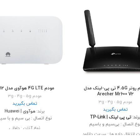
مودم روتر 4.5G تی پی-لینک مدل
مودم 4G LTE هوآوی مدل B612
Arecher Mr600 V2
مودم 3g - 4g - 5g
مودم 3g - 4g - 5g
تماس بگیرید
تماس بگیرید
برند:
هوآوی | Huawei
رند:
تی‌ پی لینک | TP-Link
نوع اتصال : بی سیم و با سی
وع اتصال : بی‌سیم و باسیم
نوع آنتن : داخلی
انتقال داده‌ ها : سرعت دانلود
سرعت انتقال داده‌ ها : سرعت دانل