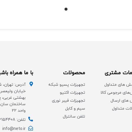
۳۰۰mbps روی فرکانس ۲.۴ - ۸۶۷mbps
300 مگابیت بر ثانیه
روی فرکانس ۵
رابط‌ ها : RJ-۴۵ LAN RJ-۴۵ WAN/LAN
تلفن (RJ11)، سیم کارت، آنتن (SMA)
شیار سیم کارت
شبکه‌ های قابل پشتیبانی : ۴G
کاربر قابل پشتیبانی : ۶۴ کاربر
استانداردهای بی‌ سیم : ۸۰۲.۱۱a/ac, IEEE
۸۰۲.۱۱ b/g/n
منبع تغذیه : آداپتور
ات مشتری
محصولات
با ما همراه باش
ش های متداول
تجهیزات پسیو شبکه
آدرس: تهران، ش
خیابان ولیعصر،
های مرجوعی کالا
تجهیزات اکتیو
های ارسال
تجهیزات فیبر نوری
ات متداول
سیم و کابل
واحد 22
تلفن سانترال
تلفن: 02154408
info@neto.ir