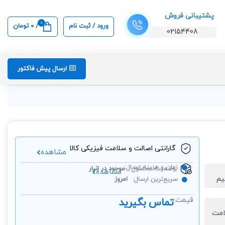
پشتیبانی فروش
0
ورود / ثبت نام
/
0
تومان
02154408
ارسال پیش فاکتور
گارانتی اصالت و سلامت فیزیکی کالا
مشاهده
زمان و هزینه ارسال:
وضعیت محصول:
موجود در انبار
مشاهده
سریع‌ترین ارسال:
امروز
قیمت:
تماس بگیرید
امت