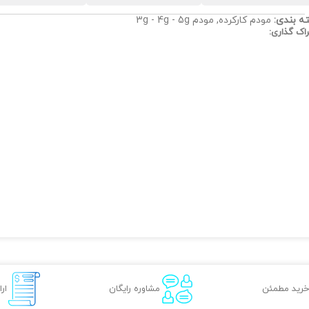
ه بندی:
مودم کارکرده
,
مودم 3g - 4g - 5g
اک گذاری:
خرید مطمئن
مشاوره رایگان
ار