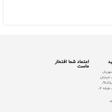
کابل
رابط‌ ها : LAN (RJ45)، WAN/LAN (RJ45)،
نوع اتصال باسیم (LAN)، بی‌سیم (Wi-F)
رابط‌ها: RJ-45 WAN/LAN، شیار سیم
کارت، USB Type-C
ید
اعتماد شما افتخار
ماست
هریار،
 خیابان
بهشتی غربی، پلاک91،
ساختمان سان، طبقه 7،