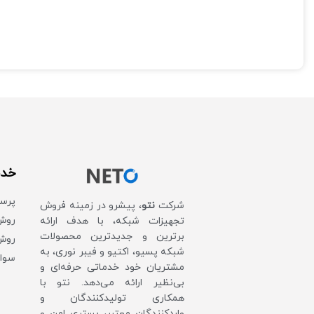
سرعت انتقال داده‌ ها : 300 مگابیت بر
ثانیه
رابط‌ ها : یک عدد پورت 10/100Mbps LAN،
یک عدد پورت 10/100Mbps LAN/WAN،
حداکثر 
یک عدد اسلات سیم کارت میکرو
خدم
پرس
شرکت
نتو
، پیشرو در زمینه فروش
روش‌
تجهیزات شبکه، با هدف ارائه
برترین و جدیدترین محصولات
روش 
شبکه پسیو، اکتیو و فیبر نوری، به
سوال
مشتریان خود خدماتی حرفه‌ای و
بی‌نظیر ارائه می‌دهد. نتو با
همکاری تولیدکنندگان و
واردکنندگان معتبر، بستری امن و