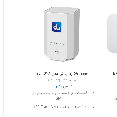
مودم 5G زد ال تی مدل ZLT X28
مودم 3g - 4g - 5g
تماس بگیرید
قابلیت‌های مودم و روتر پشتیبانی از
م
SMS
درگاه‌های ارتباطی USB Type-C 2.0
ود تا
اقلام همراه: دفترچه‌ راهنما، کابل برق،