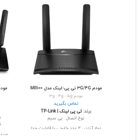
مودم 3G/4G تی پی-لینک مدل MR100
مودم 3g - 4g - 5g
تماس بگیرید
برند:
تی‌ پی لینک | TP-Link
ب
نوع اتصال : بی سیم
ن
نوع آنتن : 2 عدد خارجی با قابلیت جدا
سرعت 
شدن