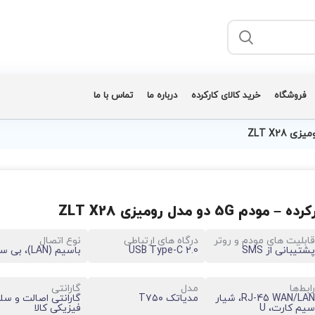
فروشگاه
خرید کالای کارکرده
درباره ما
تماس با ما
ه – مودم 5G دو مدل رومیزی ZLT X28
قابلیت‌ های مودم و روتر
درگاه‌ های ارتباطی
نوع اتصال
پشتیبانی از SMS
USB Type-C 2.0
باسیم (LAN)، بی‌ سیم
رابط‌ها
مدل
گارانتی
RJ-45 WAN/LAN، شیار
مدیاتک T۷۵۰
گارانتی اصالت و سل
سیم کارت، U
فیزیکی کالا