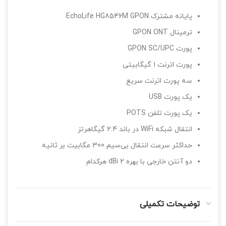
پایانه مشترک EchoLife HG8546M GPON
ترمینال GPON ONT
پورت GPON SC/UPC
پورت اترنت 1 گیگابیتی
سه پورت اترنت سریع
یک پورت USB
یک پورت تلفن POTS
انتقال شبکه WiFi در باند 2.4 گیگاهرتز
حداکثر سرعت انتقال بی‌سیم 300 مگابیت بر ثانیه
دو آنتن خارجی با بهره 2 dBi هرکدام
توضیحات تکمیلی