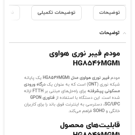
توضیحات
توضیحات تکمیلی
نظرات (0
توضیحات
مودم فیبر نوری هواوی
HG8546MGM1
مودم
فیبر نوری هواوی مدل HG8546MGM1
یک پایانه
شبکه نوری (
ONT
) است که به عنوان یک
درگاه ورودی
مسکونی پیشرفته
برای راه‌حل‌های مبتنی بر
FTTH
ارائه
شده است. این دستگاه با استفاده از
فناوری GPON
SC/UPC
، دسترسی به اینترنت فوق‌ باند را برای کاربران
خانگی و
SOHO
فراهم می‌کند.
قابلیت‌های محصول