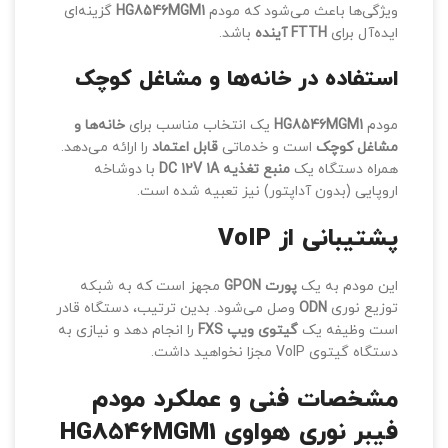
ویژگی‌ها باعث می‌شود که مودم
HG8546MGM1
گزینه‌ای
ایده‌آل برای
FTTH آینده
باشد.
استفاده در خانه‌ها و مشاغل کوچک
مودم
HG8546MGM1
یک انتخاب مناسب برای
خانه‌ها و
مشاغل کوچک
است و خدماتی
قابل اعتماد
را ارائه می‌دهد.
همراه دستگاه یک
منبع تغذیه DC 12V 1A
با دوشاخه
اروپایی (بدون آداپتور) نیز تعبیه شده است.
پشتیبانی از VoIP
این مودم به یک
پورت GPON
مجهز است که به شبکه
توزیع نوری
ODN
وصل می‌شود. بدین ترتیب، دستگاه قادر
است وظیفه یک
گیتوی ویپ FXS
را انجام دهد و نیازی به
دستگاه گیتوی VoIP مجزا نخواهید داشت.
مشخصات فنی و عملکرد مودم
فیبر نوری هواوی HG8546MGM1