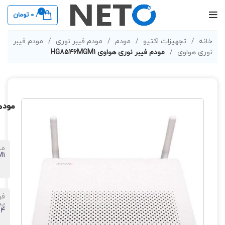
0
/
0
تومان
خانه
تجهیزات اکتیو
مودم
مودم فیبر نوری
مودم فیبر
نوری هواوی
مودم فیبر نوری هواوی HG8546MGM1
مودم ف
مد
M1
فر
پش
2.4 گی