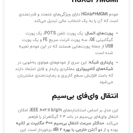
HG8546MGM1
مودم
HG8546MGM1
دارای ویژگی‌های متعدد و قدرتمندی
است که آن را به یک انتخاب عالی تبدیل می‌کند:
پورت‌های اتصال:
یک پورت تلفن
POTS
، یک پورت
گیگابیتی
GE
، سه پورت اترنت سریع
FE
و یک پورت
USB
از جمله پورت‌هایی هستند که در این مودم تعبیه
شده است.
پایداری شبکه:
این سری از مودم‌های هواوی به‌خوبی در
شبکه‌های کامپیوتری
عملکردی پایدار و قابل اعتماد دارند
که باعث افزایش سطح کاربری و رضایت‌مندی مشتریان
می‌شود.
انتقال وای‌فای بی‌سیم
این مدل بر اساس استانداردهای
IEEE 802.11 b/g/n
، امکان
انتقال وای‌فای بی‌سیم در باند 2.4 گیگاهرتز را فراهم
می‌کند.
حداکثر سرعت انتقال بی‌سیم 300 مگابیت بر ثانیه
بوده و از
دو آنتن خارجی با بهره 2 dBi
برخوردار است. این