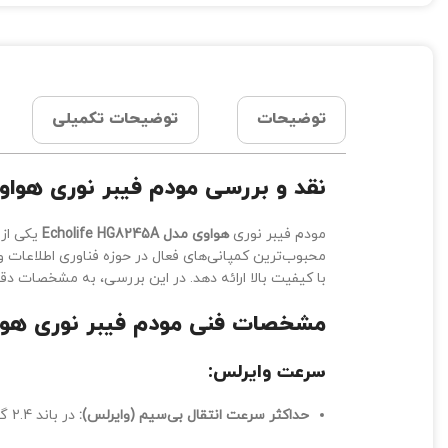
توضیحات
توضیحات تکمیلی
نقد و بررسی مودم فیبر نوری هواوی مدل HG8245A
مودم فیبر نوری
هواوی مدل Echolife HG8245A
یکی از 
محبوب‌ترین کمپانی‌های فعال در حوزه فناوری اطلاعات 
با کیفیت بالا ارائه دهد. در این بررسی، به مشخصات دقیق مودم هواوی مدل Echolife HG8245A پرداخته‌ا
مشخصات فنی مودم فیبر نوری هواوی مدل G8245A
سرعت وایرلس:
حداکثر سرعت انتقال بی‌سیم (وایرلس):
در باند 2.4 گیگاهرتز تا