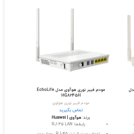
دل
مودم فیبر نوری هوآوی مدل EchoLife
HG8245H
مودم فیبر نوری هواوی
تماس بگیرید
برند:
هوآوی | Huawei
رابط‌ها: RJ-45 LAN
ی
تعداد پورت اترنت RJ-45 : چهار عدد