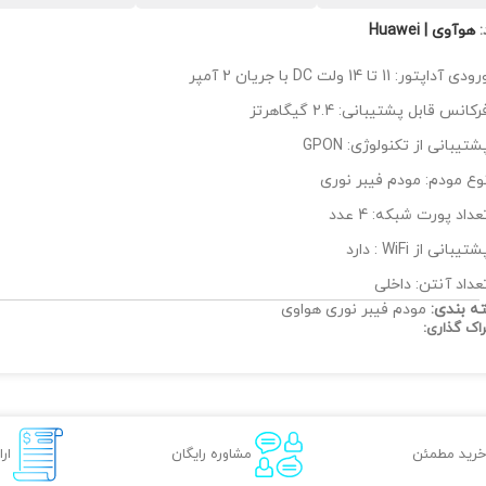
:
هوآوی | Huawei
ودی آداپتور: 11 تا 14 ولت DC با جریان 2 آمپر
رکانس قابل پشتیبانی: 2.4 گیگاهرتز
شتیبانی از تکنولوژی: GPON
وع مودم: مودم فیبر نوری
عداد پورت شبکه: 4 عدد
شتیبانی از WiFi : دارد
عداد آنتن: داخلی
ه بندی:
مودم فیبر نوری هواوی
اک گذاری:
خرید مطمئن
مشاوره رایگان
ار