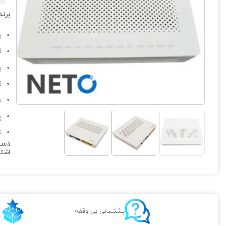
برند
ور
ف
پ
ن
ت
پ
ت
دست
اشتر
پشتیبانی بی وقفه