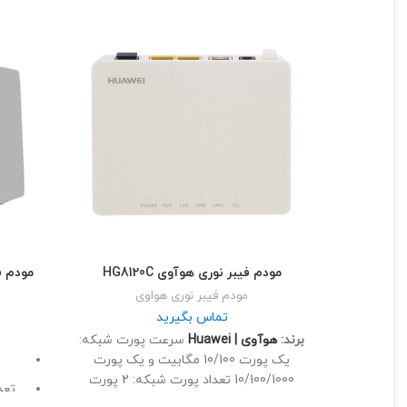
مودم فیبر نوری هوآوی HG8120C
مودم فیب
مودم فیبر نوری هواوی
تماس بگیرید
برند:
هوآوی | Huawei
سرعت پورت شبکه:
یک پورت 10/100 مگابیت و یک پورت
10/100/1000 تعداد پورت شبکه: 2 پورت
تعداد
نوع کانکتور: SC/UPC بدون وای فای