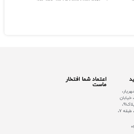
فرکانس قابل پشتیبانی: 2.4 گیگاهرتز
تعداد پورت اترنت RJ-45 WAN : یک
عدد
تعداد پورت اترنت RJ-45 WAN/LAN:
یک عدد
اقلام همراه : دفترچه‌ راهنما، شارژر
تعداد پورت USB : یک عدد
تعداد آنتن : دو عدد
ید
اعتماد شما افتخار
ماست
هریار،
 خیابان
بهشتی غربی، پلاک91،
ساختمان سان، طبقه 7،