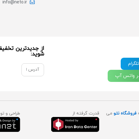
info@neto.ir
از جدیدترین تخفیف 
شوید:
لگرام
در واتس آپ
ه
فروشگاه نتو
می
قدرت گرفته از
طراحی و ت