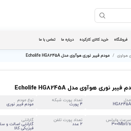
فروشگاه
خرید کالای کارکرده
درباره ما
تماس با ما
ی هواوی
مودم فیبر نوری هوآوی مدل Echolife HG8245A
 فیبر نوری هوآوی مدل Echolife HG8245A
مدل
تعداد پورت شبکه
نوع مودم
HG8245A
4 پورت
مودم فیبر نوری
سرعت وایرلس
تعداد پورت تلفن
گارانتی
300Mbit/s
2 عدد
گارانتی اصالت و سل
فیزیکی کالا