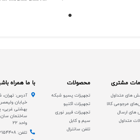
تعداد پورت USB :دو عدد
تعداد آنتن:دو عدد
تعداد آنتن: سه عدد
قدرت آنتن: 5dbi
دارای 4 پورت 100
ات مشتری
محصولات
با ما همراه باش
ش های متداول
تجهیزات پسیو شبکه
آدرس: تهران، ش
خیابان ولیعصر،
های مرجوعی کالا
تجهیزات اکتیو
های ارسال
تجهیزات فیبر نوری
ات متداول
سیم و کابل
واحد 22
تلفن سانترال
تلفن: 02154408