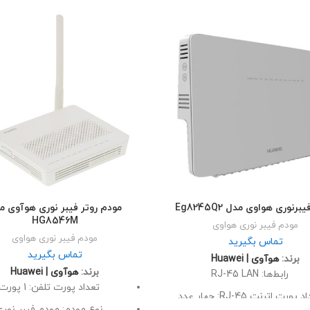
رنوری هواوی مدل Eg8245Q2
مودم روتر فیبر نوری هوآوی م
HG8546M
مودم فیبر نوری هواوی
مودم فیبر نوری هواوی
تماس بگیرید
تماس بگیرید
برند:
هوآوی | Huawei
برند:
هوآوی | Huawei
رابط‌ها: RJ-45 LAN
تعداد پورت تلفن: 1 پورت
 پورت اترنت RJ-45: چهار عدد
نوع مودم: مودم فیبر نور