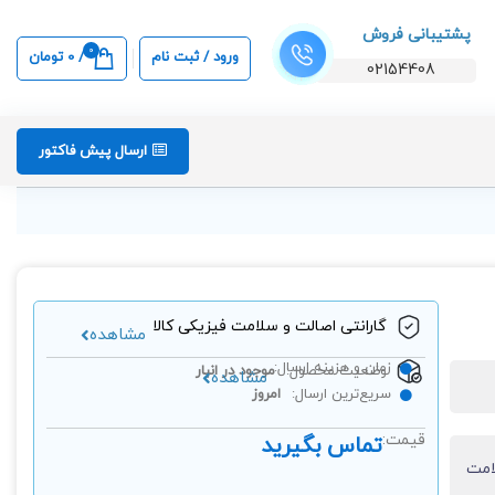
پشتیبانی فروش
0
ورود / ثبت نام
/
0
تومان
02154408
ارسال پیش فاکتور
گارانتی اصالت و سلامت فیزیکی کالا
مشاهده
زمان و هزینه ارسال:
وضعیت محصول:
موجود در انبار
مشاهده
سریع‌ترین ارسال:
امروز
قیمت:
تماس بگیرید
امت