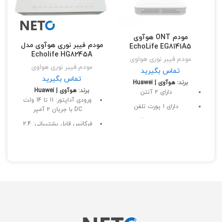
مودم ONT هوآوی
مودم فیبر نوری هوآوی مدل
مو
EchoLife EG8141A5
Echolife HG8245A
مودم فیبر نوری هواوی
مودم فیبر نوری هواوی
تماس بگیرید
تماس بگیرید
برند:
هوآوی | Huawei
برند:
هوآوی | Huawei
دارای 2 آنتن
ورودی آداپتور: 11 تا 14 ولت
دارای 1 پورت تلفن
DC با جریان 2 آمپر
دارای 1 پورت usb
فرکانس قابل پشتیبانی: 2.4
گیگاهرتز
فرکانس قابل پشتیبانی: 2.4
گیگاهرتز
پشتیبانی از تکنولوژی: GPON
ابعاد: 30 × 105 × 152 میلی
نوع مودم: مودم فیبر نوری
متر
تعداد پورت شبکه: 4 عدد
وزن: 192 گرم
پشتیبانی از WiFi : دارد
تعداد آنتن: داخلی