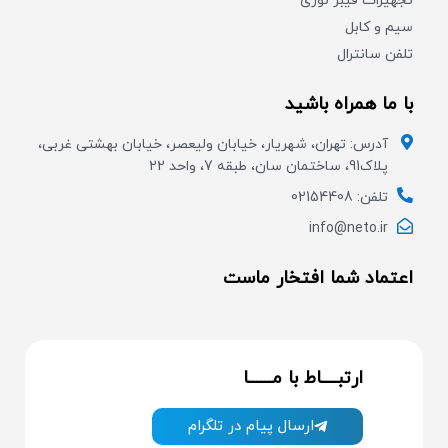
تجهیزات فیبر نوری
سیم و کابل
تلفن سانترال
با ما همراه باشید
آدرس: تهران، شهریار، خیابان ولیعصر، خیابان بهشتی غربی،
پلاک91، ساختمان سان، طبقه 7، واحد 22
تلفن: 02154408
info@neto.ir
اعتماد شما افتخار ماست
ارتبــــاط با مــــــا
ارسال پیام در تلگرام