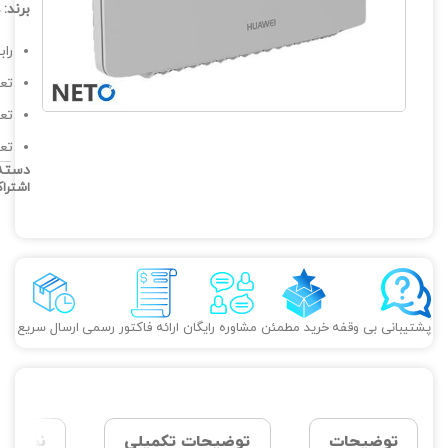
برند:
رابط‌ه
تعدا
تعداد
تع
دسته
اشترا
پشتیبانی بی وقفه
خرید مطمئن
مشاوره رایگان
ارائه فاکتور رسمی
ارسال سریع
توضیحات
توضیحات تکمیلی
نظرات (0