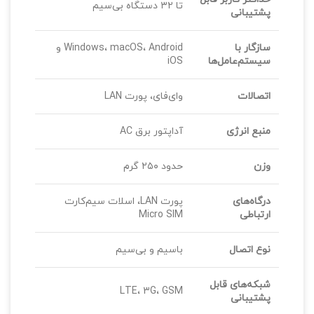
تا ۳۲ دستگاه بی‌سیم
پشتیبانی
سازگار با
Windows، macOS، Android و
سیستم‌عامل‌ها
iOS
اتصالات
وای‌فای، پورت LAN
منبع انرژی
آداپتور برق AC
وزن
حدود ۲۵۰ گرم
درگاه‌های
پورت LAN، اسلات سیم‌کارت
ارتباطی
Micro SIM
نوع اتصال
باسیم و بی‌سیم
شبکه‌های قابل
LTE، 3G، GSM
پشتیبانی