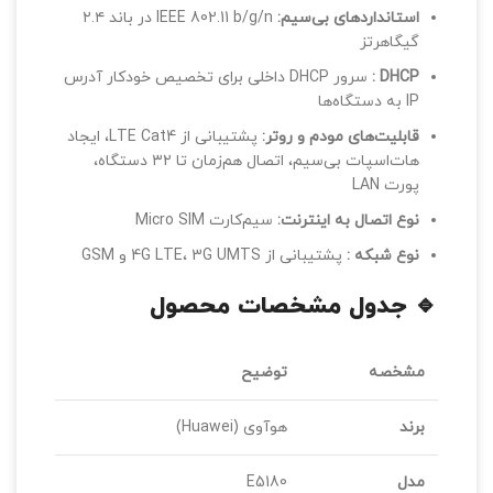
استانداردهای بی‌سیم
:
IEEE 802.11 b/g/n در باند ۲.۴
گیگاهرتز
DHCP :
سرور DHCP داخلی برای تخصیص خودکار آدرس
IP به دستگاه‌ها
قابلیت‌های مودم و روتر
:
پشتیبانی از LTE Cat4، ایجاد
هات‌اسپات بی‌سیم، اتصال هم‌زمان تا ۳۲ دستگاه،
پورت LAN
نوع اتصال به اینترنت
:
سیم‌کارت Micro SIM
نوع شبکه
:
پشتیبانی از 4G LTE، 3G UMTS و GSM
🔹
جدول مشخصات محصول
مشخصه
توضیح
برند
هوآوی (Huawei)
مدل
E5180