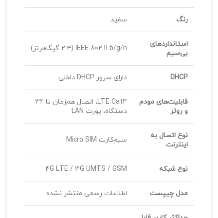
رنگ
سفید
استانداردهای
IEEE 802.11 b/g/n (۲.۴ گیگاهرتز)
بی‌سیم
DHCP
دارای سرور DHCP داخلی
قابلیت‌های مودم
LTE Cat4، اتصال هم‌زمان تا ۳۲
و روتر
دستگاه، پورت LAN
نوع اتصال به
سیم‌کارت Micro SIM
اینترنت
نوع شبکه
4G LTE / 3G UMTS / GSM
مدل چیپست
اطلاعات رسمی منتشر نشده
حداکثر کاربر قابل