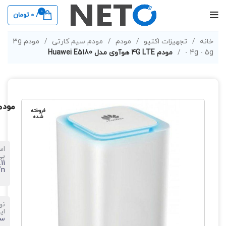
0
/
0
تومان
خانه
تجهیزات اکتیو
مودم
مودم سیم کارتی
مودم 3g
- 4g - 5g
مودم 4G LTE هوآوی مدل Huawei E5180
مودم 4G LTE هوآوی مدل 180
فروخته
شده
اس
بی
11
/n
نو
ای
سی