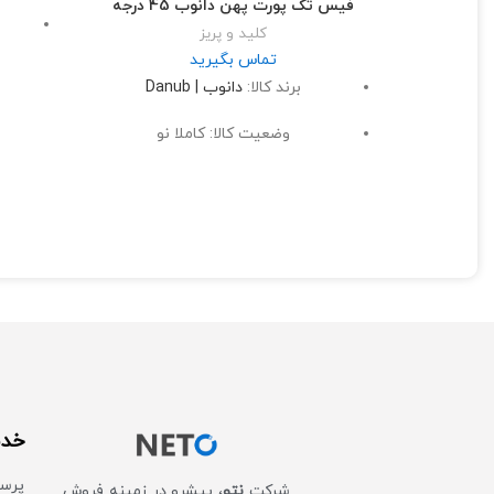
فیس تک پورت پهن دانوب 45 درجه
کلید و پریز
سهو
تماس بگیرید
برند کالا:
دانوب | Danub
وضعیت کالا: کاملا نو
خدم
پرس
شرکت
نتو
، پیشرو در زمینه فروش