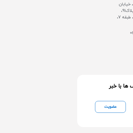
 خیابان
بهشتی غربی، پلاک91،
ساختمان سان، طبقه 7،
ها با خبر
عضویت