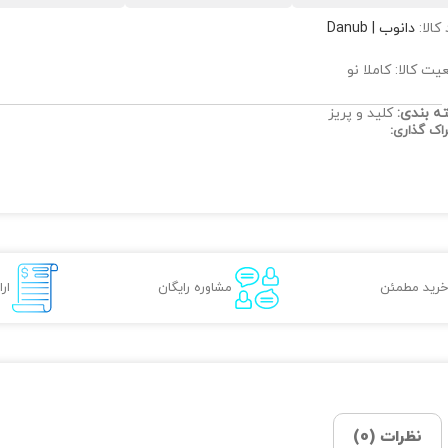
 کالا:
دانوب | Danub
ت کالا: کاملا نو
ه بندی:
کلید و پریز
اک گذاری:
خرید مطمئن
مشاوره رایگان
ار
نظرات (0)