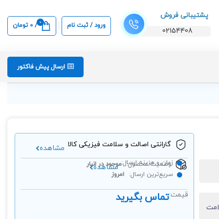
پشتیبانی فروش
0
ورود / ثبت نام
/
0
تومان
02154408
ارسال پیش فاکتور
گارانتی اصالت و سلامت فیزیکی کالا
مشاهده
زمان و هزینه ارسال:
وضعیت محصول:
موجود در انبار
مشاهده
سریع‌ترین ارسال:
امروز
قیمت:
تماس بگیرید
امت