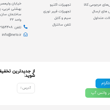
خیابان ولیعصر،
های مرجوعی کالا
تجهیزات اکتیو
های ارسال
تجهیزات فیبر نوری
ات متداول
سیم و کابل
واحد 22
تلفن سانترال
تلفن: 02154408
info@neto.ir
از جدیدترین تخفیف 
شوید:
لگرام
در واتس آپ