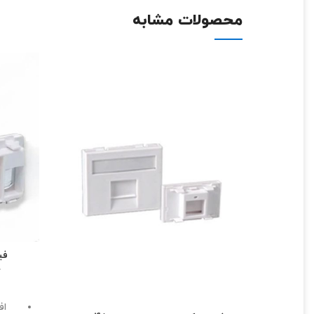
محصولات مشابه
فی
ک
اف