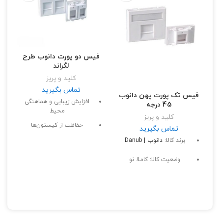
فیس دو پورت دانوب طرح
ف
لگراند
کلید و پریز
تماس بگیرید
فیس تک پورت پهن دانوب
افزایش زیبایی و هماهنگی
45 درجه
محیط
کلید و پریز
حفاظت از کیستون‌ها
تماس بگیرید
سهولت دسترسی به
برند کالا:
دانوب | Danub
پورت‌های شبکه
وضعیت کالا: کاملا نو
سازگاری با انواع کیستون‌ها
نصب سریع و آسان