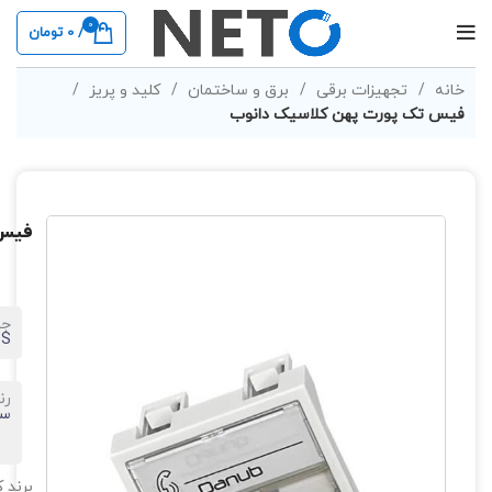
0
/
0
تومان
خانه
تجهیزات برقی
برق و ساختمان
کلید و پریز
فیس تک پورت پهن کلاسیک دانوب
فیس 
جن
BS
رن
سف
برند ک