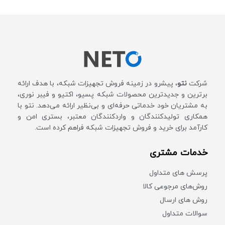
نقطه به نقطه(PtP) در
طراحی دو پلاریزاسیون افقی
مسافت‌های طولانی
و عمودی
پشتیباتی مسافت بیش از 60
دو عدد کانکتور N Type
کیلومتر
Female
فرکانس :4800 – 6200 MHz
وزن مناسب 10 کیلوگرم
توان: :31.5 Dbi
گارانتی معتبر
پلاریزاسیون: dual polar
شرکت
نتو
، پیشرو در زمینه فروش تجهیزات شبکه، با هدف ارائه
برترین و جدیدترین محصولات شبکه پسیو، اکتیو و فیبر نوری،
به مشتریان خود خدماتی حرفه‌ای و بی‌نظیر ارائه می‌دهد. نتو با
همکاری تولیدکنندگان و واردکنندگان معتبر، بستری امن و
کارآمد برای خرید و فروش تجهیزات شبکه فراهم کرده است.
خدمات مشتری
پرسش های متداول
روش‌های مرجوعی کالا
روش های ارسال
سوالات متداول