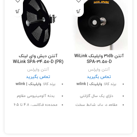
آنتن 31db وایلینک WiLink
آنتن دیش وای لینک
WiLink SPA-34.5x-D (PR)
SPA-31.5x-D
آنتن وایرلس
آنتن وایرلس
تماس بگیرید
تماس بگیرید
برند کالا:
وایلینک | wilink
برند کالا:
وایلینک | wilink
دارای یک سال گارانتی
بدنه آلومینیومی مقاوم
مقاوم در برابر شرایط سخت
محدوده فرکانسی 4.8 تا 6.5
آب و هوایی
گیگاهرتز
دارای قابلیت حذف نویز و
آنتن 34.5dBi
ساید لوب‌ها
تحمل باد تا 250 کیلومتر بر
مناسب برای ایجاد ارتباطات
ساعت