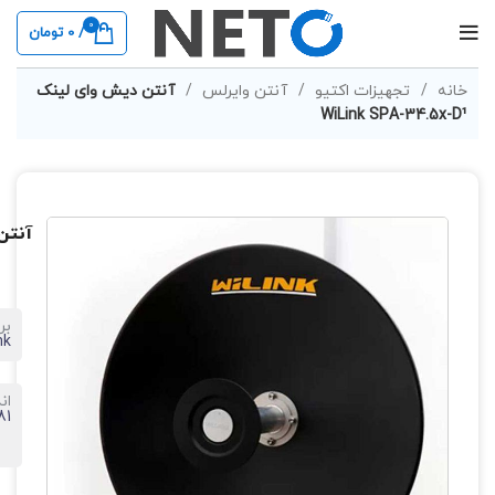
0
/
0
تومان
خانه
تجهیزات اکتیو
آنتن وایرلس
آنتن دیش وای لینک
WiLink SPA-34.5x-D¹
آنتن دیش
بر
nk
ان
81 سانتی م