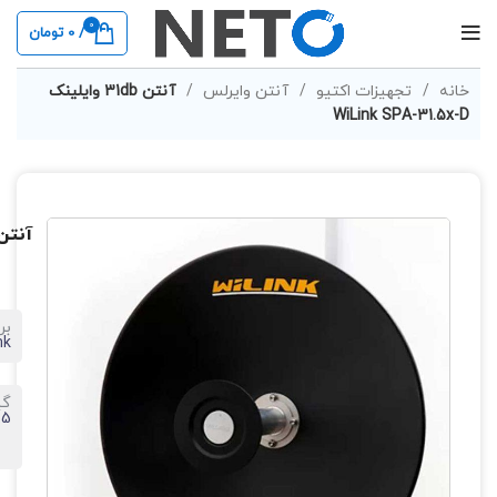
0
/
0
تومان
خانه
تجهیزات اکتیو
آنتن وایرلس
آنتن 31db وایلینک
WiLink SPA-31.5x-D
آنتن 31db وایلینک PA-31.5x-D
بر
nk
گی
 dBi