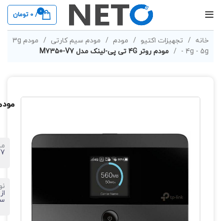
0
/
0
تومان
خانه
تجهیزات اکتیو
مودم
مودم سیم کارتی
مودم 3g
- 4g - 5g
مودم روتر 4G تی پی-لینک مدل M7350-V7
مودم روتر 4G تی
مد
V7
نو
از
سی