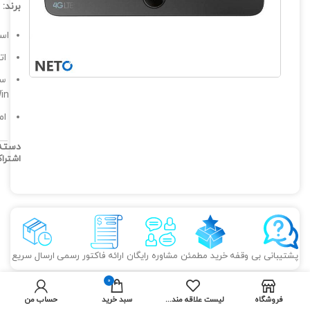
برند:
استاند
اتصا
in…
امک
دسته
اشترا
پشتیبانی بی وقفه
خرید مطمئن
مشاوره رایگان
ارائه فاکتور رسمی
ارسال سریع
0
فروشگاه
لیست علاقه مندی ها
سبد خرید
حساب من