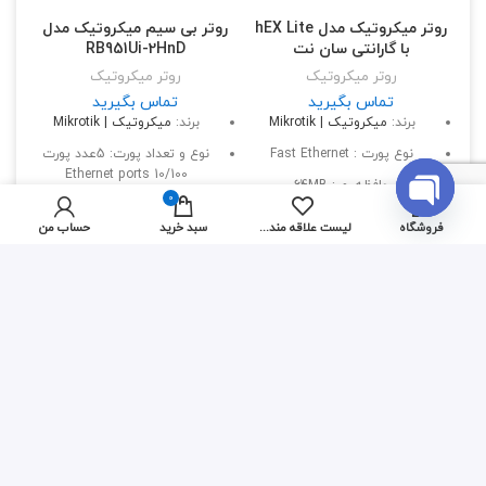
روتر میکروتیک مدل hEX Lite
روتر بی سیم میکروتیک مدل
با گارانتی سان نت
RB951Ui-2HnD
روتر میکروتیک
روتر میکروتیک
تماس بگیرید
تماس بگیرید
برند:
میکروتیک | Mikrotik
برند:
میکروتیک | Mikrotik
نوع پورت : Fast Ethernet
نوع و تعداد پورت: 5عدد پورت
10/100 Ethernet ports
حافظه رم : 64MB
0
نوع پردازنده: AR9344
نصب : دسکتاپ
OPEN
فروشگاه
لیست علاقه مندی ها
سبد خرید
حساب من
ظرفیت پردازنده: 600MHz
CHATY
⚠️
قیمت این محصول
ممکن است به‌روز نباشد.
لطفاً پیش از ثبت
سفارش تماس بگیرید.