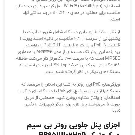
استاندارد Wi-Fi 4 (802.11b/g/n) عمل کرده و دارای برد داخلی
مناسب برای عملکرد در دمای -20 تا 50 درجه سانتی‌گراد
است.
از نظر سخت‌افزاری، این دستگاه شامل 5 پورت اترنت با
پشتیبانی از سرعت 10/100 مگابیت بر ثانیه است. پورت 1
قابلیت PoE IN و پورت 5 قابلیت PoE OUT را داراست.
پردازنده این روتر تک هسته‌ای از مدل AR9344 با معماری
MIPSBE است که با سرعت 600 مگاهرتز کار می‌کند. حافظه
128 مگابایتی و یک پورت USB Type A نیز برای اتصال به
دستگاه‌های دیگر در نظر گرفته شده است.
ویژگی‌های PoE این روتر به شما این امکان را می‌دهد که
دستگاه را از طریق سوئیچ‌های PoE یا دستگاه‌های دیگر با
استاندارد و ولتاژ مشابه روشن کنید، همچنین از طریق
پورت 5 می‌توانید برق لازم برای دیگر تجهیزات را تأمین
کنید.
اجزای پنل جلویی روتر بی سیم