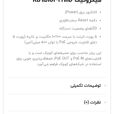
میکروتیک RB951UI-2HnD
کانکتور برق (Power)
دکمه Reset سخت‌افزاری
LEDهای وضعیت دستگاه
5 پورت اترنت با سرعت 10/100 مگابیت بر ثانیه (پورت 5
دارای قابلیت خروجی PoE با توان 500 میلی‌آمپر)
این روتر مناسب برای محیط‌های کوچک است و با
قابلیت‌های PoE IN و PoE OUT، انعطاف‌پذیری خوبی برای
استفاده در شبکه‌های کوچک فراهم می‌آورد.
توضیحات تکمیلی
نظرات (0)