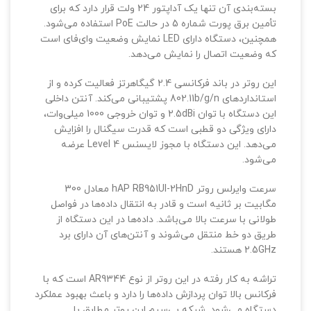
بسته‌بندی آن تنها یک آداپتور 24 ولت قرار دارد که برای
تأمین برق پورت شماره 5 در حالت PoE استفاده می‌شود.
همچنین، دستگاه دارای LED نمایش وضعیت وای‌فای است
که وضعیت اتصال را نمایش می‌دهد.
این روتر در باند فرکانسی 2.4 گیگاهرتز فعالیت کرده و از
استانداردهای 802.11b/g/n پشتیبانی می‌کند. آنتن داخلی
این دستگاه با توان 2.5dBi و توان خروجی 1000 میلی‌وات،
دارای ویژگی دو قطبی است که قدرت سیگنال را افزایش
می‌دهد. این دستگاه با مجوز لایسنس Level 4 عرضه
می‌شود.
سرعت وایرلس روتر hAP RB951UI-2HnD معادل 300
مگابیت بر ثانیه است و قادر به انتقال داده‌ها در فواصل
طولانی با سرعت بالا می‌باشد. داده‌ها در این دستگاه از
طریق دو خط منتقل می‌شوند و آنتن‌های آن دارای برد
2.5GHz هستند.
تراشه به کار رفته در این روتر از نوع AR9344 است که با
فرکانس بالا توان پردازش داده‌ها را دارد و باعث بهبود عملکرد
دستگاه می‌شود. شبکه بی‌سیم این روتر مطابق با