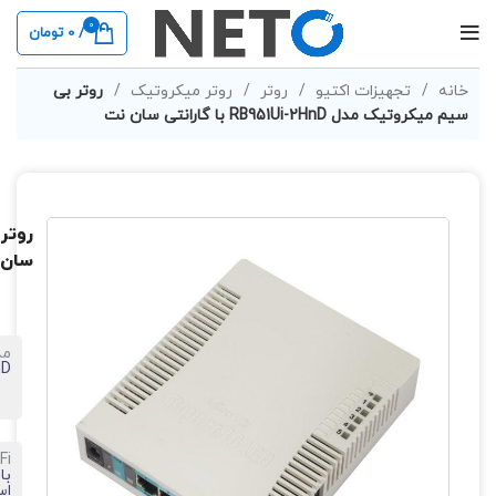
0
/
0
تومان
خانه
تجهیزات اکتیو
روتر
روتر میکروتیک
روتر بی
سیم میکروتیک مدل RB951Ui-2HnD با گارانتی سان نت
سان 
مد
nD
Fi
اس