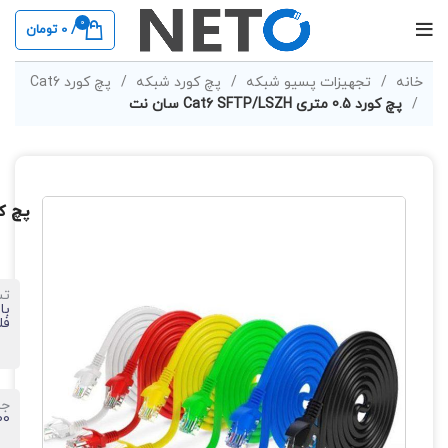
0
/
0
تومان
خانه
تجهیزات پسیو شبکه
پچ کورد شبکه
پچ کورد Cat6
پچ کورد 0.5 متری Cat6 SFTP/LSZH سان نت
پچ کورد 0.5 متری SZH
ت
با
فل
ج
100 درص