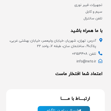
تجهیزات فیبر نوری
سیم و کابل
تلفن سانترال
با ما همراه باشید
آدرس: تهران، شهریار، خیابان ولیعصر، خیابان بهشتی غربی،
پلاک91، ساختمان سان، طبقه 7، واحد 22
تلفن: 02154408
info@neto.ir
اعتماد شما افتخار ماست
ارتبــــاط با مــــــا
ارسال پیام در تلگرام