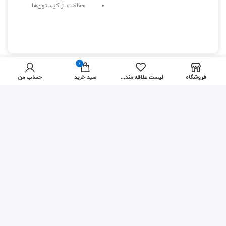
حفاظت از کیستون‌ها
سهولت دسترسی به
پورت‌های شبکه
سازگاری با انواع کیستون‌ها
نصب سریع و آسان
0
فروشگاه
لیست علاقه مندی ها
سبد خرید
حساب من
شرکت
نتو
، پیشرو در زمینه فروش تجهیزات شبکه، با هدف ارائه
برترین و جدیدترین محصولات شبکه پسیو، اکتیو و فیبر نوری،
به مشتریان خود خدماتی حرفه‌ای و بی‌نظیر ارائه می‌دهد. نتو با
همکاری تولیدکنندگان و واردکنندگان معتبر، بستری امن و
کارآمد برای خرید و فروش تجهیزات شبکه فراهم کرده است.
خدمات مشتری