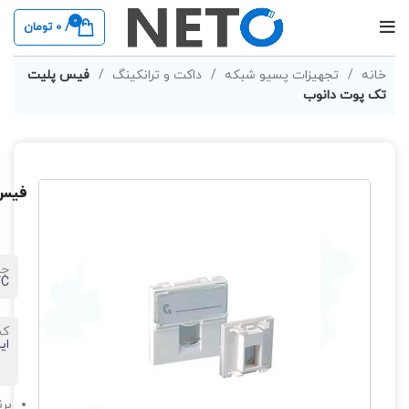
0
/
0
تومان
خانه
تجهیزات پسیو شبکه
داکت و ترانکینگ
فیس پلیت
تک پوت دانوب
فیس 
جن
VC
کش
ای
برن