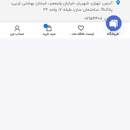
آدرس: تهران، شهریار، خیابان ولیعصر، خیابان بهشتی غربی،
پلاک91، ساختمان سان، طبقه 7، واحد 22
تلفن: 02154408
0
info@neto.ir
OPEN
فروشگاه
لیست علاقه مندی ها
سبد خرید
حساب من
CHATY
اعتماد شما افتخار ماست
ارتبــــاط با مــــــا
ارسال پیام در تلگرام
ارسال پیام در واتس آپ
از جدیدترین تخفیف ها با خبر شوید:
عضویت