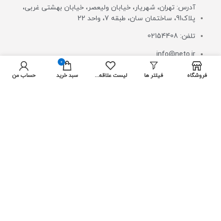
آدرس: تهران، شهریار، خیابان ولیعصر، خیابان بهشتی غربی،
پلاک91، ساختمان سان، طبقه 7، واحد 22
تلفن: 02154408
info@neto.ir
0
فروشگاه
فیلتر ها
لیست علاقه مندی ها
سبد خرید
حساب من
اعتماد شما افتخار ماست
ارتبــــاط با مــــــا
ارسال پیام در تلگرام
ارسال پیام در واتس آپ
از جدیدترین تخفیف ها با خبر شوید: