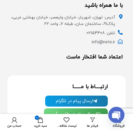
با ما همراه باشید
آدرس: تهران، شهریار، خیابان ولیعصر، خیابان بهشتی غربی،
پلاک91، ساختمان سان، طبقه 7، واحد 22
تلفن: 02154408
info@neto.ir
اعتماد شما افتخار ماست
ارتبــــاط با مــــــا
ارسال پیام در تلگرام
ارسال پیام در واتس آپ
0
OPEN
فروشگاه
فیلتر ها
لیست علاقه مندی ها
سبد خرید
حساب من
از جدیدترین تخفیف ها با خبر شوید:
CHATY